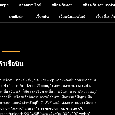
็อตpg
สล็อตออนไลน์
สล็อตเว็บตรง
สล็อตเว็บตรงแตกง่า
เกมยิงปลา
เว็บพนัน
เว็บพนันออนไลน์
เว็บสล็อตเว
ฤษภาคม 2024
ัวเรือบิน
ครื่องบินทำยังไงดี</h1> </p> <p>ภายหลังมีข่าวสายการบิน
<a href="https://redzone21.com/">ตกหลุมอากาศ</a>อย่าง
ตบนเที่ยวบิน แล้วก็มีการลงรีบด่วนที่สนามบินนานาชาติสุวรรณภูมิ
งการขึ้นเครื่องแล้วก็สถานการณ์สำหรับเพื่อการแก้ปัญหาเมื่อ
วทางมาแนะนำสำหรับผู้ที่กลัวเรือบินแล้วต้องการจะออกเดินทาง
decoding="async" class="size-medium wp-image-70
ontent/uploads/2024/05/กลัวเครื่องบิน-300x300.webp"