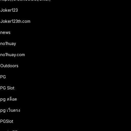
Joker123
Joker123th.com
news
no1huay
no1huay.com
Outdoors
PG
PG Slot
pg สล็อต
pg เว็บตรง
PGSlot