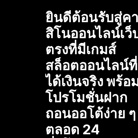
Skip
to
ยินดีต้อนรับสู่ค
content
สิโนออนไลน์เว็
ตรงที่มีเกมส์
สล็อตออนไลน์ที่
ได้เงินจริง พร้อ
โปรโมชั่นฝาก
ถอนออโต้ง่าย ๆ
ตลอด 24