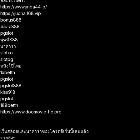
สล็อตเว็บตรง
https://www.jinda44.io/
https://judhai168.vip
bonus888
สล็อต888
pgslot
พุซซี่888
บาคาร่า
slotxo
slotpg
หนังโป๊ไทย
1xbetth
pgslot
pgslot888
kiss918
pgslot
188betth
https://www.doomovie-hd.pro
เว็บสล็อตและบาคาร่าของโครตดีเว็บนี้เล่นแล้ว
รวยจัดๆ