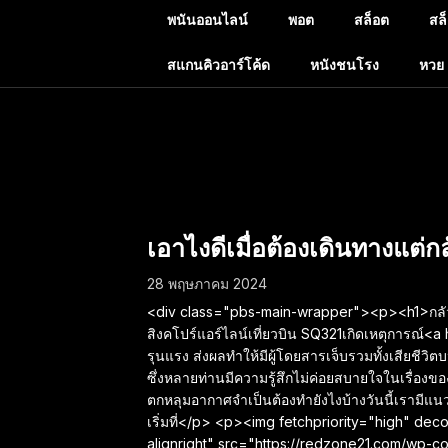
พนันออนไลน์
พอต
สล็อต
สล
สแกนคิวอาร์โค้ด
หนังชนโรง
หวย
เดือน:
พ
เอาไงดีเมื่อต้องเดินทางแต่กล
28 พฤษภาคม 2024
<div class="pbs-main-wrapper"><p><h1>กลัวเ
สิงคโปร์แอร์ไลน์เที่ยวบิน SQ321เกิดเหตุการณ์
รุนแรง ส่งผลทำให้มีผู้โดยสารเจ็บรวมทั้งเสียชีวิ
ซึ่งหลายท่านมีความรู้สึกไม่ค่อยสบายใจในเรื่องขอ
ตกหลุมอากาศจำเป็นต้องทำยังไงบ้างวันนี้เรามีแน
เริ่มที่</p> <p><img fetchpriority="high" 
alignright" src="https://redzone21.com/wp-c