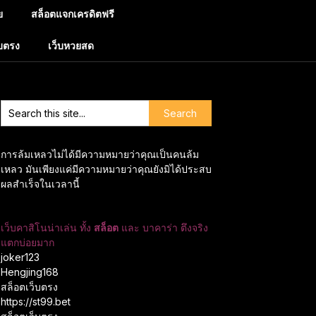
ย
สล็อตแจกเครดิตฟรี
็บตรง
เว็บหวยสด
การล้มเหลวไม่ได้มีความหมายว่าคุณเป็นคนล้ม
เหลว มันเพียงแค่มีความหมายว่าคุณยังมิได้ประสบ
ผลสำเร็จในเวลานี้
เว็บคาสิโนน่าเล่น ทั้ง
สล็อต
และ
บาคาร่า
ตึงจริง
แตกบ่อยมาก
joker123
Hengjing168
สล็อตเว็บตรง
https://st99.bet